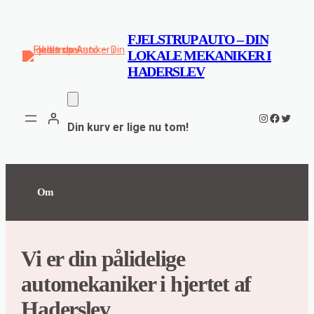
Spring
til
FJELSTRUP AUTO – DIN
indhold
LOKALE MEKANIKER I
HADERSLEV
Instagram
Faceboo
Twitte
Din kurv er lige nu tom!
Om
Vi er din pålidelige
automekaniker i hjertet af
Haderslev